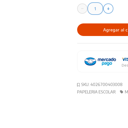
−
+
Adhesivo
Uhu
para
Agregar al c
Tela
cantidad
Des
SKU:
4026700403008
PAPELERIA ESCOLAR
M