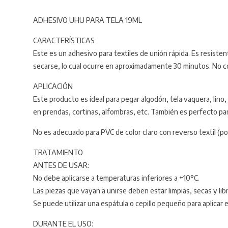
ADHESIVO UHU PARA TELA 19ML
CARACTERÍSTICAS
Este es un adhesivo para textiles de unión rápida. Es resisten
secarse, lo cual ocurre en aproximadamente 30 minutos. No c
APLICACIÓN
Este producto es ideal para pegar algodón, tela vaquera, lino, f
en prendas, cortinas, alfombras, etc. También es perfecto para
No es adecuado para PVC de color claro con reverso textil (p
TRATAMIENTO
ANTES DE USAR:
No debe aplicarse a temperaturas inferiores a +10°C.
Las piezas que vayan a unirse deben estar limpias, secas y libr
Se puede utilizar una espátula o cepillo pequeño para aplicar
DURANTE EL USO: