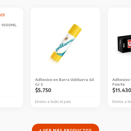
il 1000ML
Adhesivo en Barra Volibarra 40
Adhesivo 
Gr S
Fuerte
$
5.750
$
11.43
Envíos a todo el país
Envíos a t
+ VER MÁS PRODUCTOS