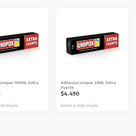
Unipox 100ML Extra
Adhesivo Unipox 25ML Extra
Fuerte
0
$
4.490
odo el país
Envíos a todo el país