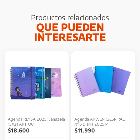
Productos relacionados
Este
Este
producto
producto
tiene
tiene
múltiples
múltiples
variantes.
variantes.
Las
Las
opciones
opciones
se
se
Agenda REYSA 2025 Juanszela
Agenda ARWEN C/ESPIRAL
pueden
pueden
15X21 ART 80
N°6 Diaria 2025 P
elegir
elegir
$
18.600
$
11.990
en
en