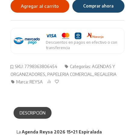
2026
Agregar al carrito
Comprar ahora
15X21
Premium
cantidad
Descuentos en pagos en efectivo o con
transferencia
SKU:
7798363806454
Categorías:
AGENDAS Y
ORGANIZADORES
,
PAPELERIA COMERCIAL
,
REGALERIA
Marca:
REYSA
DESCRIPCIÓN
La
Agenda Reysa 2026 15×21 Espiralada