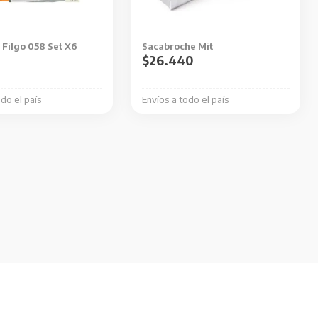
Filgo 058 Set X6
Sacabroche Mit
$
26.440
0
odo el país
Envíos a todo el país