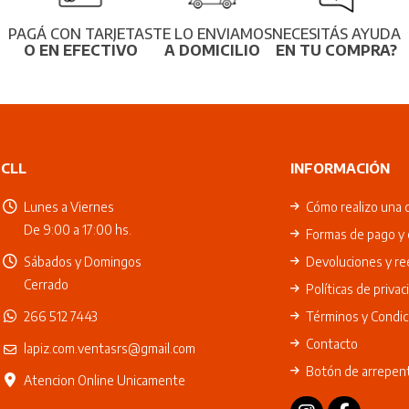
PAGÁ CON TARJETAS
TE LO ENVIAMOS
NECESITÁS AYUDA
O EN EFECTIVO
A DOMICILIO
EN TU COMPRA?
CLL
INFORMACIÓN
Lunes a Viernes
Cómo realizo una 
De 9:00 a 17:00 hs.
Formas de pago y 
Sábados y Domingos
Devoluciones y r
Cerrado
Políticas de privac
266 512 7443
Términos y Condic
Contacto
lapiz.com.ventasrs@gmail.com
Botón de arrepen
Atencion Online Unicamente