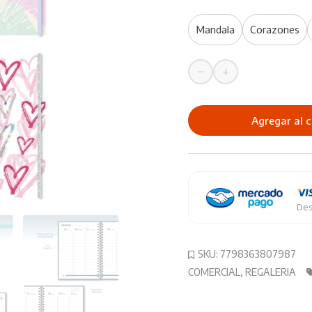
Mandala
Corazones
−
+
Agenda
REYSA
Aquarela
Agregar al c
2026
cantidad
Des
SKU:
7798363807987
COMERCIAL
,
REGALERIA