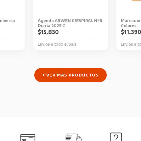
se
pueden
niverso
Agenda ARWEN C/ESPIRAL Nº8
Marcador 
elegir
Diaria 2025 C
Colores
en
$
15.830
$
11.39
la
Envíos a todo el país
Envíos a t
página
de
producto
+ VER MÁS PRODUCTOS