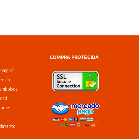
COMPRA PROTEGIDA
compra?
envío
eembolsos
idad
iones
timiento