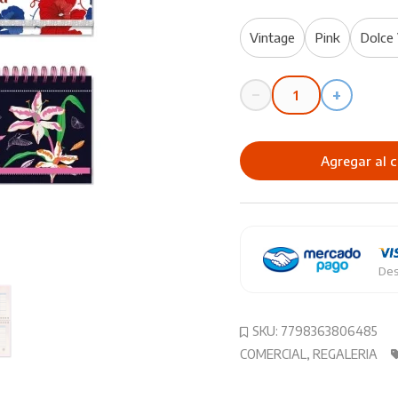
Vintage
Pink
Dolce 
−
+
Agenda
2026
REYSA
Agregar al c
Ecochic
Pocket
cantidad
Des
SKU:
7798363806485
COMERCIAL
,
REGALERIA