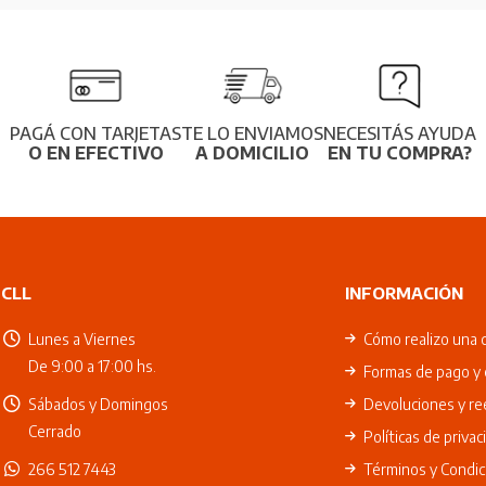
PAGÁ CON TARJETAS
TE LO ENVIAMOS
NECESITÁS AYUDA
O EN EFECTIVO
A DOMICILIO
EN TU COMPRA?
CLL
INFORMACIÓN
Lunes a Viernes
Cómo realizo una 
De 9:00 a 17:00 hs.
Formas de pago y 
Sábados y Domingos
Devoluciones y r
Cerrado
Políticas de privac
266 512 7443
Términos y Condic