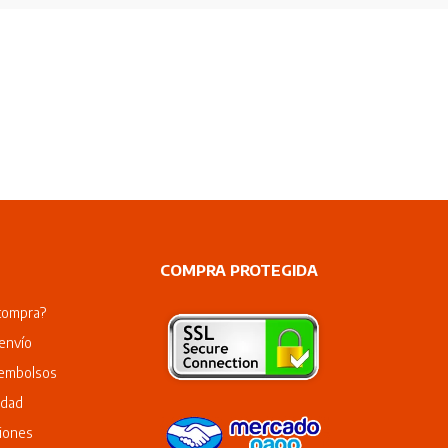
COMPRA PROTEGIDA
compra?
envío
eembolsos
idad
iones