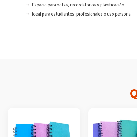
Espacio para notas, recordatorios y planificación
Ideal para estudiantes, profesionales o uso personal
Este
Este
producto
producto
tiene
tiene