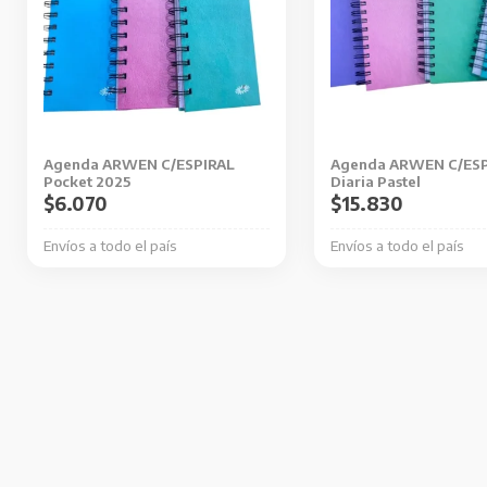
múltiples
múltiples
variantes.
variantes.
Las
Las
opciones
opciones
se
se
pueden
pueden
Agenda ARWEN C/ESPIRAL
Agenda ARWEN C/ESP
elegir
elegir
Pocket 2025
Diaria Pastel
en
en
$
6.070
$
15.830
la
la
Envíos a todo el país
Envíos a todo el país
página
página
de
de
producto
producto