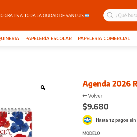
Búsqueda
de
O GRATIS A TODA LA CIUDAD DE SAN LUIS
productos
UINERIA
PAPELERÍA ESCOLAR
PAPELERIA COMERCIAL
Agenda 2026 R
Zoom
Volver
$
9.680
Hasta 12 pagos sin 
MODELO