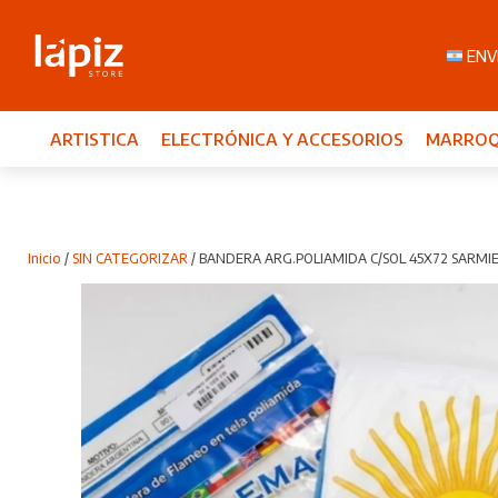
ENVI
ARTISTICA
ELECTRÓNICA Y ACCESORIOS
MARROQ
Inicio
/
SIN CATEGORIZAR
/ BANDERA ARG.POLIAMIDA C/SOL 45X72 SARMI