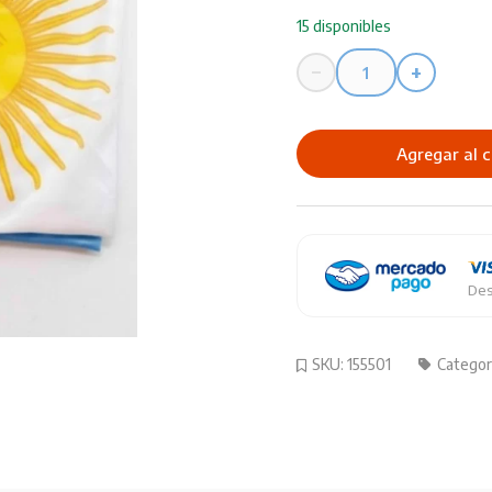
15 disponibles
−
+
BANDERA
ARG.POLIAMIDA
C/SOL
Agregar al c
45X72
SARMIE
cantidad
Des
SKU:
155501
Categor