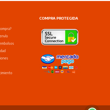
COMPRA PROTEGIDA
compra?
envío
eembolsos
idad
iones
timiento