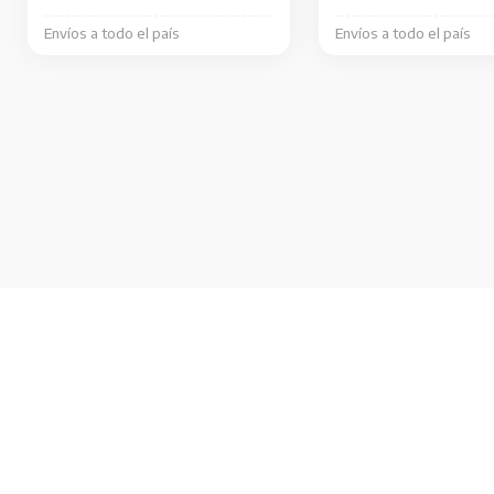
la
Envíos a todo el país
Envíos a todo el país
página
de
producto