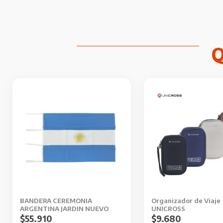
Este
producto
tiene
múltiples
variantes.
Las
opciones
se
pueden
BANDERA CEREMONIA
Organizador de Viaje
elegir
ARGENTINA JARDIN NUEVO
UNICROSS
en
$
55.910
$
9.680