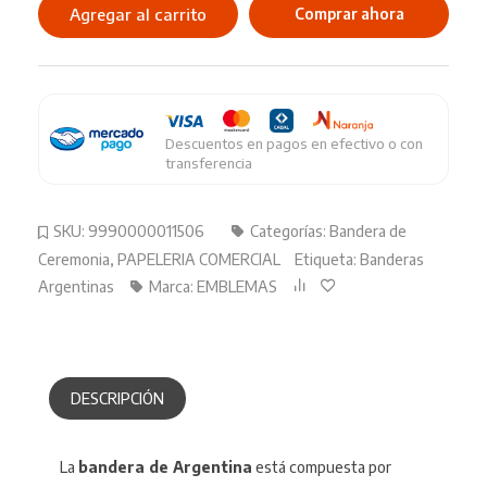
Ceremonia
Agregar al carrito
Comprar ahora
Argentina
Grande
cantidad
Descuentos en pagos en efectivo o con
transferencia
SKU:
9990000011506
Categorías:
Bandera de
Ceremonia
,
PAPELERIA COMERCIAL
Etiqueta:
Banderas
Argentinas
Marca:
EMBLEMAS
DESCRIPCIÓN
La
bandera de Argentina
está compuesta por