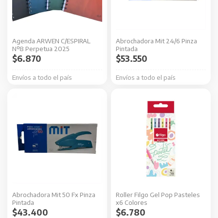
Las
opciones
se
Agenda ARWEN C/ESPIRAL
Abrochadora Mit 24/6 Pinza
pueden
Nº8 Perpetua 2025
Pintada
elegir
$
6.870
$
53.550
en
Envíos a todo el país
Envíos a todo el país
la
página
de
producto
Abrochadora Mit 50 Fx Pinza
Roller Filgo Gel Pop Pasteles
Pintada
x6 Colores
$
43.400
$
6.780