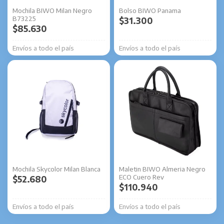
Mochila BIWO Milan Negro
Bolso BIWO Panama
B73225
$
31.300
$
85.630
Envíos a todo el país
Envíos a todo el país
Mochila Skycolor Milan Blanca
Maletin BIWO Almeria Negro
ECO Cuero Rev
$
52.680
$
110.940
Envíos a todo el país
Envíos a todo el país