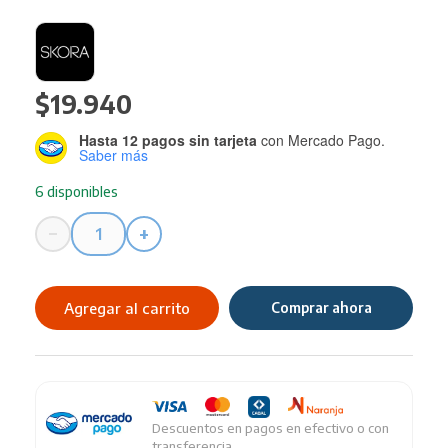
$
19.940
Hasta 12 pagos sin tarjeta
con Mercado Pago.
Saber más
6 disponibles
−
+
Bandolera
SKORA
Sienna
Agregar al carrito
Comprar ahora
Doble
Cierre
cantidad
Descuentos en pagos en efectivo o con
transferencia