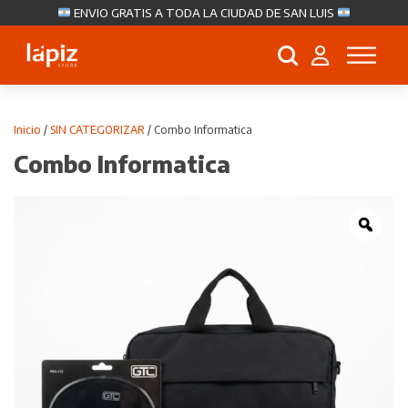
ENVIO GRATIS A TODA LA CIUDAD DE SAN LUIS
Búsqueda
de
productos
Inicio
/
SIN CATEGORIZAR
/ Combo Informatica
Combo Informatica
Zoo