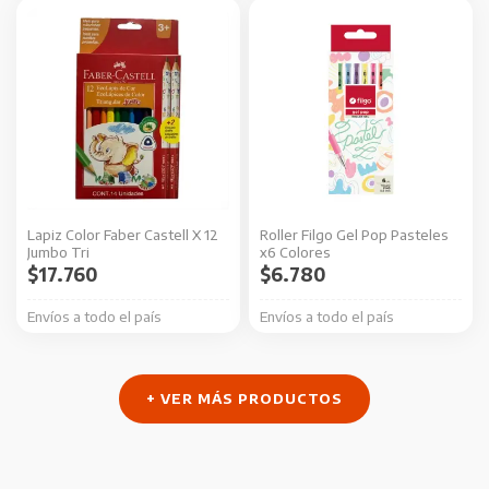
página
de
producto
Lapiz Color Faber Castell X 12
Roller Filgo Gel Pop Pasteles
Jumbo Tri
x6 Colores
$
17.760
$
6.780
Envíos a todo el país
Envíos a todo el país
+ VER MÁS PRODUCTOS