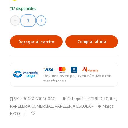
117 disponibles
−
+
Corrector
Lapiz
Ezco
Agregar al carrito
Comprar ahora
7ML
Punta
Metal
cantidad
Descuentos en pagos en efectivo o con
transferencia
SKU:
3666663060040
Categorías:
CORRECTORES
,
PAPELERIA COMERCIAL
,
PAPELERIA ESCOLAR
Marca:
EZCO