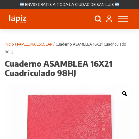
ENVIO GRATIS A TODA LA CIUDAD DE SAN LUIS
Búsqueda
de
productos
Inicio
/
PAPELERIA ESCOLAR
/ Cuaderno ASAMBLEA 16X21 Cuadriculado
98HJ
Cuaderno ASAMBLEA 16X21
Cuadriculado 98HJ
Zoo