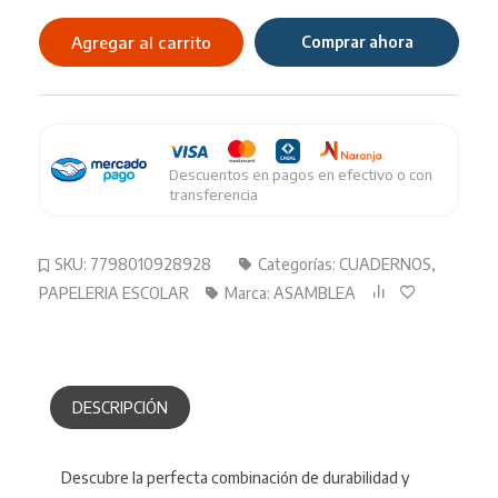
ASAMBLEA
16X21
Agregar al carrito
Comprar ahora
Cuadriculado
98HJ
cantidad
Descuentos en pagos en efectivo o con
transferencia
SKU:
7798010928928
Categorías:
CUADERNOS
,
PAPELERIA ESCOLAR
Marca:
ASAMBLEA
DESCRIPCIÓN
Descubre la perfecta combinación de durabilidad y