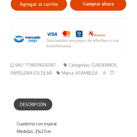
Ciudades
Agregar al carrito
Comprar ahora
Cuadriculado
cantidad
Descuentos en pagos en efectivo o con
transferencia
SKU:
7798311600387
Categorías:
CUADERNOS
,
PAPELERIA ESCOLAR
Marca:
ASAMBLEA
DESCRIPCIÓN
Cuaderno con espiral
Medidas: 21x27cm