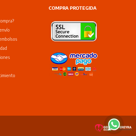
COMPRA PROTEGIDA
compra?
envío
eembolsos
idad
iones
timiento