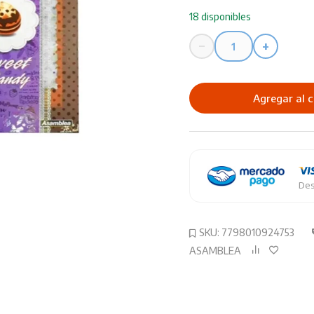
18 disponibles
−
+
Cuaderno
ASAMBLEA
Sweetcandy
Agregar al c
80HJ
Cuadriculadas
cantidad
Des
SKU:
7798010924753
ASAMBLEA