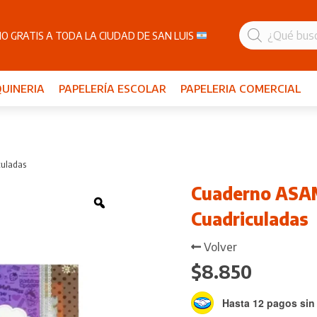
Búsqueda
de
O GRATIS A TODA LA CIUDAD DE SAN LUIS
productos
UINERIA
PAPELERÍA ESCOLAR
PAPELERIA COMERCIAL
uladas
Cuaderno ASA
Zoom
Cuadriculadas
Volver
$
8.850
Hasta 12 pagos sin 