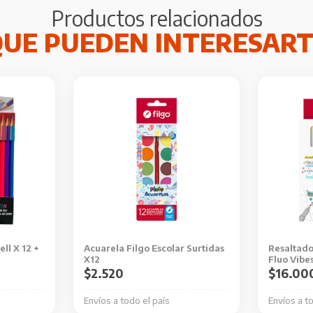
Productos relacionados
ll X 12 +
Acuarela Filgo Escolar Surtidas
Resaltado
X12
Fluo Vibe
$
2.520
$
16.00
Envíos a todo el país
Envíos a t