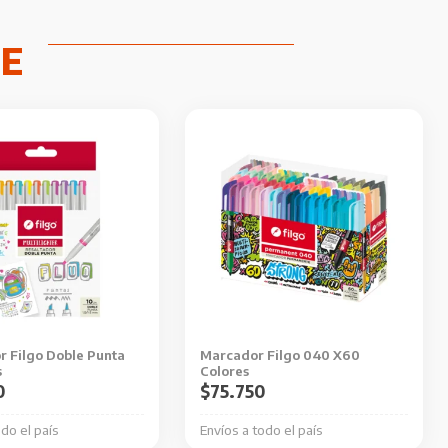
r Filgo Doble Punta
Marcador Filgo 040 X60
s
Colores
0
$
75.750
odo el país
Envíos a todo el país