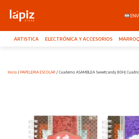
ENVI
ARTISTICA
ELECTRÓNICA Y ACCESORIOS
MARROQ
Inicio
/
PAPELERIA ESCOLAR
/ Cuaderno ASAMBLEA Sweetcandy 80HJ Cuadric