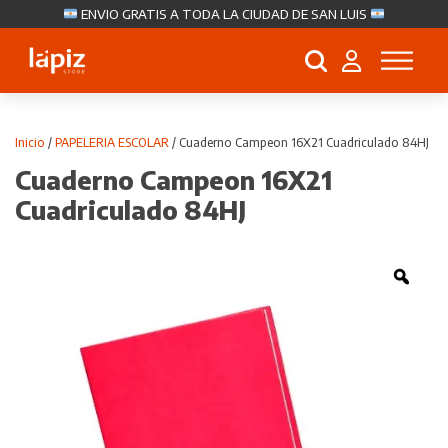
ENVIO GRATIS A TODA LA CIUDAD DE SAN LUIS
Búsqueda
de
productos
Inicio
/
PAPELERIA ESCOLAR
/ Cuaderno Campeon 16X21 Cuadriculado 84HJ
Cuaderno Campeon 16X21
Cuadriculado 84HJ
Zoo