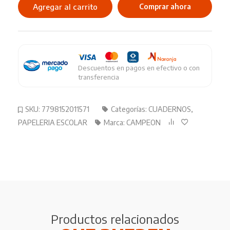
16X21
Agregar al carrito
Comprar ahora
Cuadriculado
84HJ
cantidad
Descuentos en pagos en efectivo o con
transferencia
SKU:
7798152011571
Categorías:
CUADERNOS
,
PAPELERIA ESCOLAR
Marca:
CAMPEON
Productos relacionados