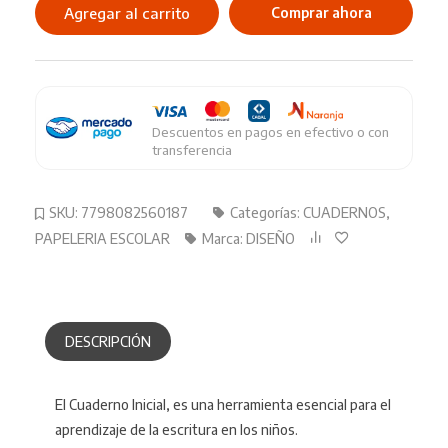
Inicial
Agregar al carrito
Comprar ahora
Diseño
cantidad
Descuentos en pagos en efectivo o con
transferencia
SKU:
7798082560187
Categorías:
CUADERNOS
,
PAPELERIA ESCOLAR
Marca:
DISEÑO
DESCRIPCIÓN
El Cuaderno Inicial, es una herramienta esencial para el
aprendizaje de la escritura en los niños.