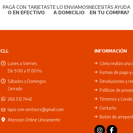
PAGÁ CON TARJETAS
TE LO ENVIAMOS
NECESITÁS AYUDA
O EN EFECTIVO
A DOMICILIO
EN TU COMPRA?
CLL
INFORMACIÓN
Lunes a Viernes
Cómo realizo una 
De 9:00 a 17:00 hs.
Formas de pago y 
Sábados y Domingos
Devoluciones y r
Cerrado
Políticas de privac
266 512 7443
Términos y Condic
Contacto
lapiz.com.ventasrs@gmail.com
Botón de arrepen
Atencion Online Unicamente