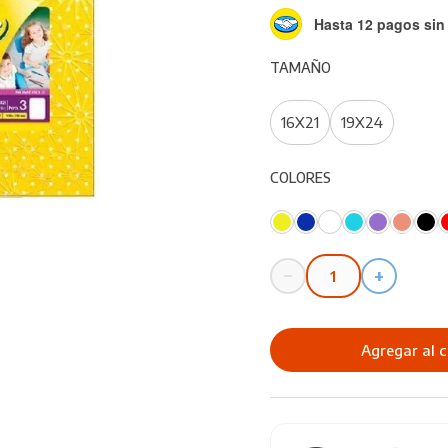
Hasta 12 pagos sin 
TAMAÑO
16X21
19X24
COLORES
−
+
Cuaderno
Escolar
Exito
Agregar al c
Lunares
Rayado
cantidad