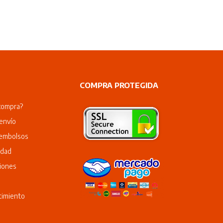
COMPRA PROTEGIDA
compra?
envío
eembolsos
idad
iones
timiento