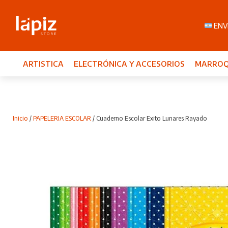
ENVI
ARTISTICA
ELECTRÓNICA Y ACCESORIOS
MARROQ
Inicio
/
PAPELERIA ESCOLAR
/ Cuaderno Escolar Exito Lunares Rayado