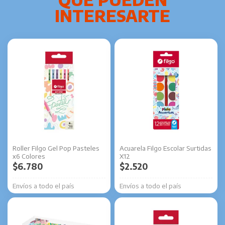
Roller Filgo Gel Pop Pasteles
Acuarela Filgo Escolar Surtidas
x6 Colores
X12
$
6.780
$
2.520
Envíos a todo el país
Envíos a todo el país