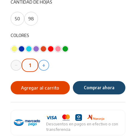
CANTIDAD DE HOJAS
50
98
COLORES
−
+
Cuaderno
Escolar
Rivadavia
Agregar al carrito
Comprar ahora
16X21
cantidad
Descuentos en pagos en efectivo o con
transferencia