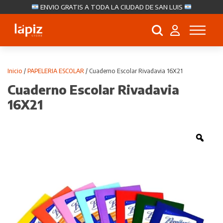
ENVIO GRATIS A TODA LA CIUDAD DE SAN LUIS
Búsqueda
de
productos
Inicio
/
PAPELERIA ESCOLAR
/ Cuaderno Escolar Rivadavia 16X21
Cuaderno Escolar Rivadavia
16X21
Zoo