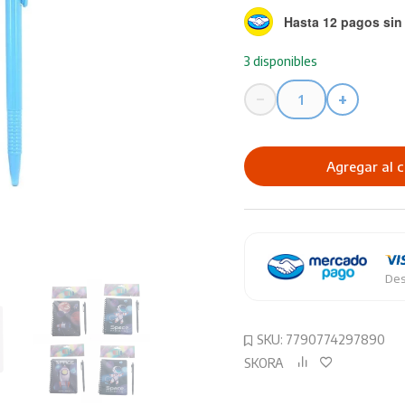
Hasta 12 pagos sin 
3 disponibles
−
+
Cuaderno
SKORA
Space
Agregar al c
con
Lapicera
cantidad
Des
SKU:
7790774297890
SKORA