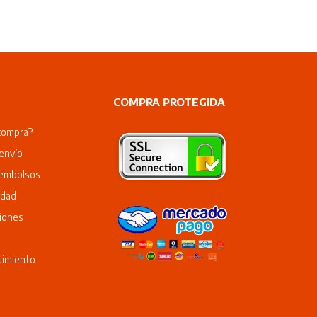
COMPRA PROTEGIDA
compra?
envío
eembolsos
idad
iones
timiento