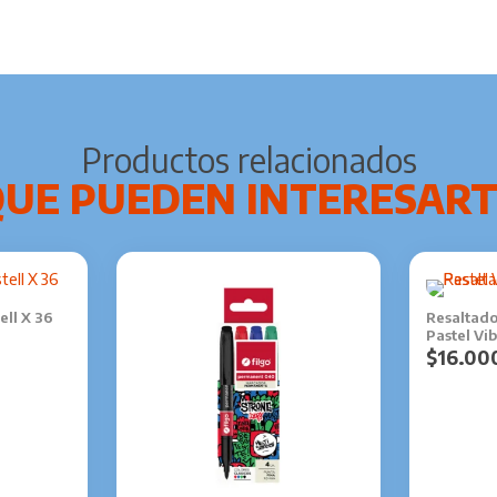
Productos relacionados
ell X 36
Resaltado
Pastel Vi
$
16.00