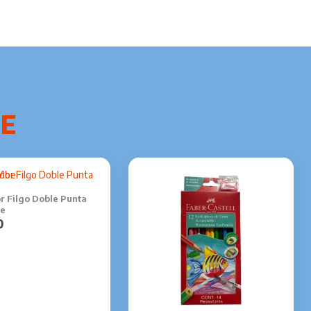
r Filgo Doble Punta
be
0