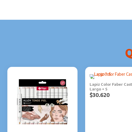
Este
producto
Lapiz Color Faber Cast
Largo + S
tiene
$
30.620
múltiples
variantes.
Las
opciones
se