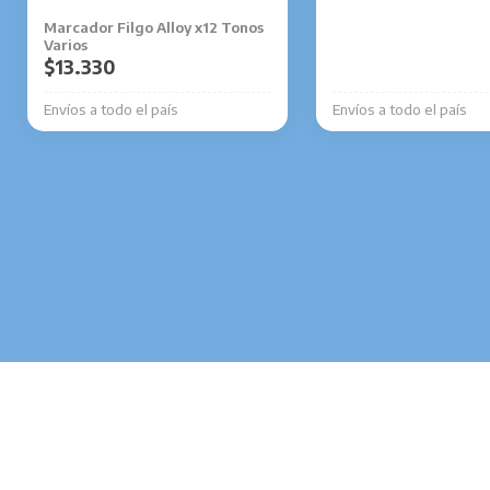
pueden
Marcador Filgo Alloy x12 Tonos
elegir
Varios
en
$
13.330
la
Envíos a todo el país
Envíos a todo el país
página
de
producto