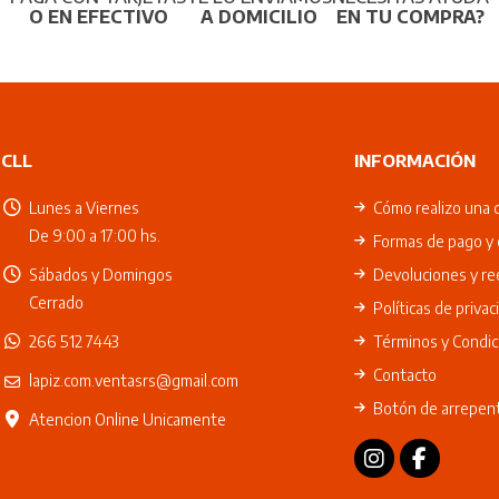
O EN EFECTIVO
A DOMICILIO
EN TU COMPRA?
CLL
INFORMACIÓN
Lunes a Viernes
Cómo realizo una 
De 9:00 a 17:00 hs.
Formas de pago y 
Sábados y Domingos
Devoluciones y r
Cerrado
Políticas de privac
266 512 7443
Términos y Condic
Contacto
lapiz.com.ventasrs@gmail.com
Botón de arrepen
Atencion Online Unicamente