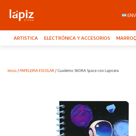
ENVI
ARTISTICA
ELECTRÓNICA Y ACCESORIOS
MARROQ
Inicio
/
PAPELERIA ESCOLAR
/ Cuaderno SKORA Space con Lapicera