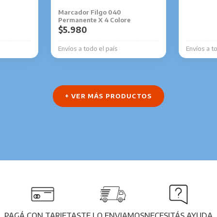
Marcador Filgo 040
Permanente X 4 Colore
$
5.980
Envíos a todo el país
Envíos a t
+ VER MÁS PRODUCTOS
PAGÁ CON TARJETAS
TE LO ENVIAMOS
NECESITÁS AYUDA