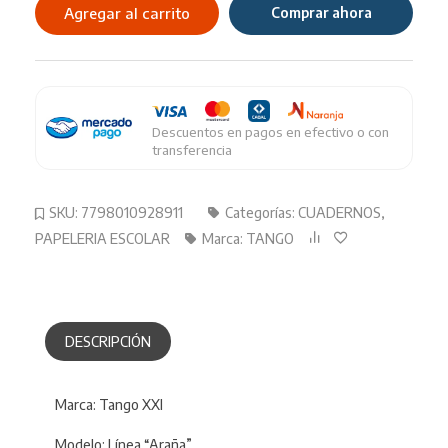
16X21
Agregar al carrito
Comprar ahora
Cuadriculado
50HJ
cantidad
Descuentos en pagos en efectivo o con
transferencia
SKU:
7798010928911
Categorías:
CUADERNOS
,
PAPELERIA ESCOLAR
Marca:
TANGO
DESCRIPCIÓN
Marca: Tango XXI
Modelo: Línea “Araña”.