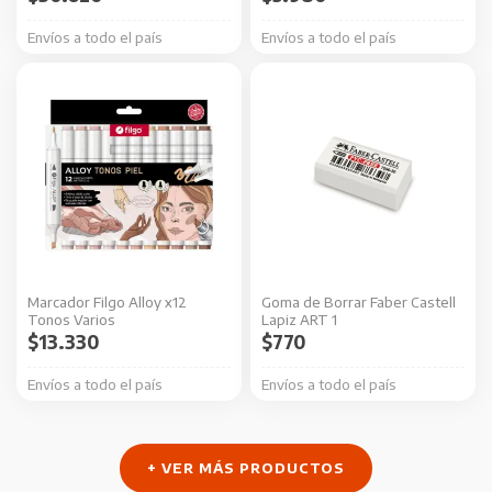
Envíos a todo el país
Envíos a todo el país
Este
producto
tiene
múltiples
variantes.
Las
opciones
se
Marcador Filgo Alloy x12
Goma de Borrar Faber Castell
pueden
Tonos Varios
Lapiz ART 1
elegir
$
13.330
$
770
en
Envíos a todo el país
Envíos a todo el país
la
página
de
+ VER MÁS PRODUCTOS
producto