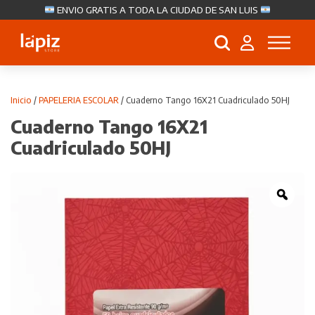
ENVIO GRATIS A TODA LA CIUDAD DE SAN LUIS
Búsqueda
de
productos
Inicio
/
PAPELERIA ESCOLAR
/ Cuaderno Tango 16X21 Cuadriculado 50HJ
Cuaderno Tango 16X21
Cuadriculado 50HJ
Zoo