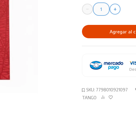
−
+
Cuaderno
Tango
19X24
Agregar al c
Cuadriculado
50HJ
cantidad
Des
SKU:
7798010921097
TANGO