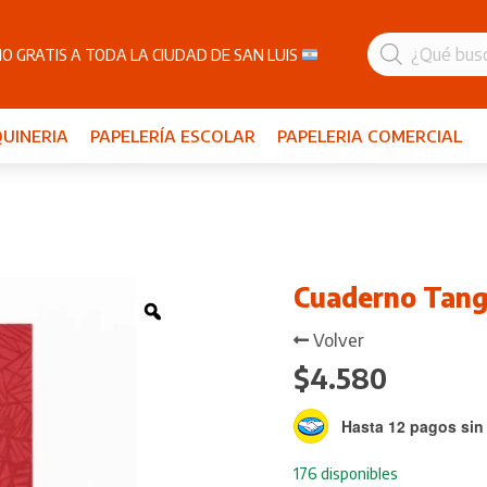
Búsqueda
de
O GRATIS A TODA LA CIUDAD DE SAN LUIS
productos
UINERIA
PAPELERÍA ESCOLAR
PAPELERIA COMERCIAL
Cuaderno Tang
Zoom
Volver
$
4.580
Hasta 12 pagos sin 
176 disponibles