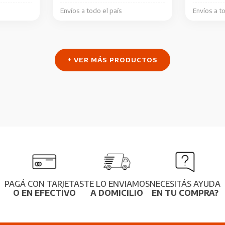
la
Envíos a todo el país
Envíos a t
página
de
producto
+ VER MÁS PRODUCTOS
PAGÁ CON TARJETAS
TE LO ENVIAMOS
NECESITÁS AYUDA
O EN EFECTIVO
A DOMICILIO
EN TU COMPRA?