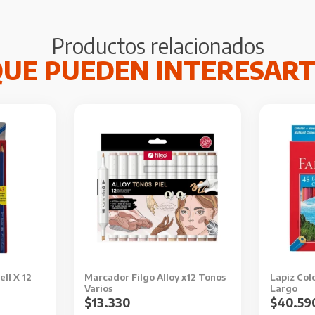
Productos relacionados
Este
producto
tiene
múltiples
variantes.
Las
opciones
se
pueden
ell X 12
Marcador Filgo Alloy x12 Tonos
Lapiz Col
elegir
Varios
Largo
en
$
13.330
$
40.59