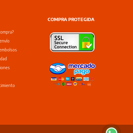
COMPRA PROTEGIDA
compra?
envío
eembolsos
idad
iones
timiento