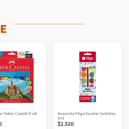
or Faber Castell X 48
Acuarela Filgo Escolar Surtidas
X12
0
$
2.520