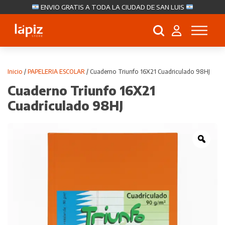
ENVIO GRATIS A TODA LA CIUDAD DE SAN LUIS
Búsqueda
de
productos
Inicio
/
PAPELERIA ESCOLAR
/ Cuaderno Triunfo 16X21 Cuadriculado 98HJ
Cuaderno Triunfo 16X21
Cuadriculado 98HJ
Zoo