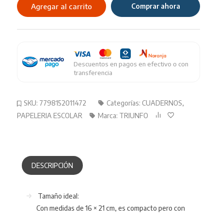
16X21
Agregar al carrito
Comprar ahora
Cuadriculado
98HJ
cantidad
Descuentos en pagos en efectivo o con
transferencia
SKU:
7798152011472
Categorías:
CUADERNOS
,
PAPELERIA ESCOLAR
Marca:
TRIUNFO
DESCRIPCIÓN
Tamaño ideal:
Con medidas de 16 × 21 cm, es compacto pero con