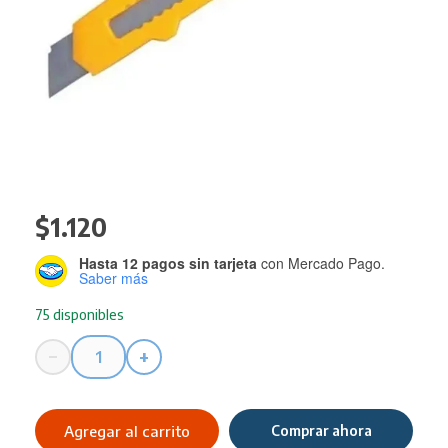
$
1.120
Hasta 12 pagos sin tarjeta
con Mercado Pago.
Saber más
75 disponibles
−
+
Cutter
Olami
18
Agregar al carrito
Comprar ahora
Mm