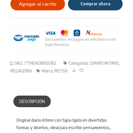
REYSA
Agregar al carrito
Comprar ahora
con
Forma
ART
1382
cantidad
Descuentos en pagos en efectivo o con
transferencia
SKU:
7798363805082
Categorías:
DIARIO INTIMO
,
REGALERIA
Marca:
REYSA
DESCRIPCIÓN
Original diario íntimo con tapa rígida en divertidas
formas y diseños, ideal para escribir pensamientos,