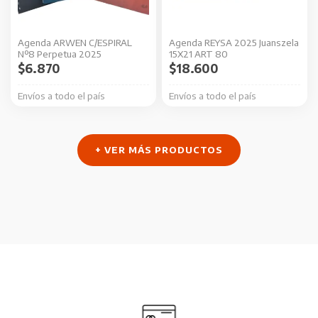
opciones
opciones
se
se
Agenda ARWEN C/ESPIRAL
Agenda REYSA 2025 Juanszela
pueden
pueden
Nº8 Perpetua 2025
15X21 ART 80
elegir
elegir
$
6.870
$
18.600
en
en
Envíos a todo el país
Envíos a todo el país
la
la
página
página
de
de
+ VER MÁS PRODUCTOS
producto
producto