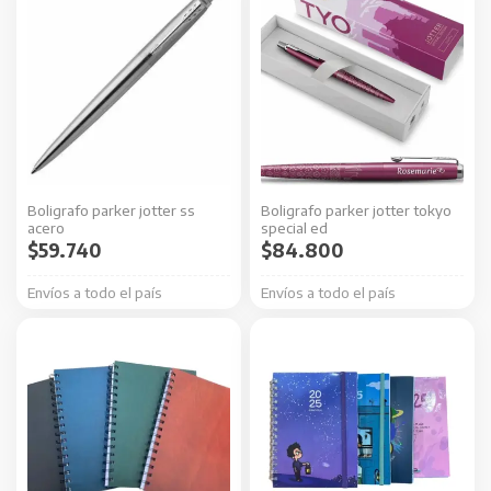
Boligrafo parker jotter ss
Boligrafo parker jotter tokyo
acero
special ed
$
59.740
$
84.800
Envíos a todo el país
Envíos a todo el país
Este
Este
producto
producto
tiene
tiene
múltiples
múltiples
variantes.
variantes.
Las
Las