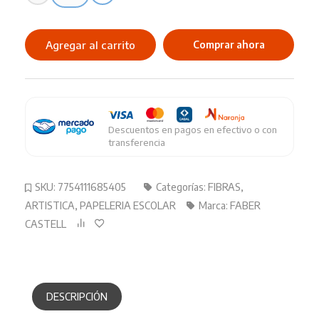
Fibra
Faber
Castell
Agregar al carrito
Comprar ahora
Fabercito
X
10
cantidad
Descuentos en pagos en efectivo o con
transferencia
SKU:
7754111685405
Categorías:
FIBRAS
,
ARTISTICA
,
PAPELERIA ESCOLAR
Marca:
FABER
CASTELL
DESCRIPCIÓN