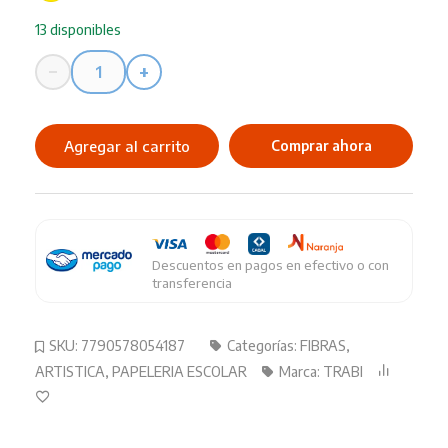
13 disponibles
−
+
Fibra
Trabi
Borrables
Agregar al carrito
Comprar ahora
9+1
Pinturones
cantidad
Descuentos en pagos en efectivo o con
transferencia
SKU:
7790578054187
Categorías:
FIBRAS
,
ARTISTICA
,
PAPELERIA ESCOLAR
Marca:
TRABI