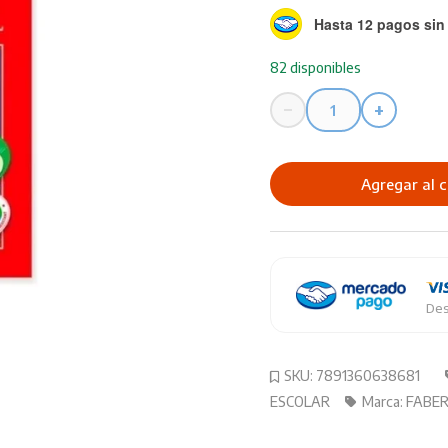
Hasta 12 pagos sin 
82 disponibles
−
+
Lapices
de
Color
Agregar al c
Faber
Castell
X
12
Cortos
Des
cantidad
SKU:
7891360638681
ESCOLAR
Marca:
FABER