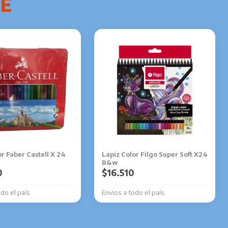
r Faber Castell X 24
Lapiz Color Filgo Super Soft X24
B&w
0
$
16.510
odo el país
Envíos a todo el país