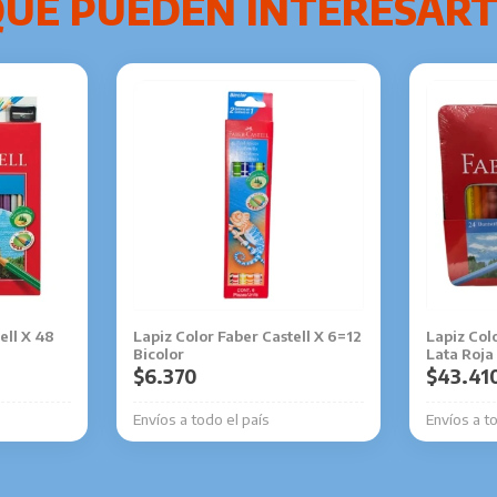
ell X 48
Lapiz Color Faber Castell X 6=12
Lapiz Colo
Bicolor
Lata Roja
$
6.370
$
43.41
Envíos a todo el país
Envíos a t