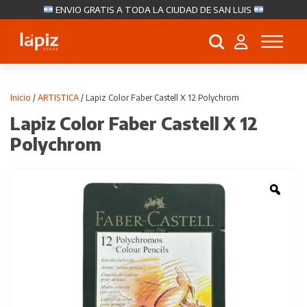
ENVIO GRATIS A TODA LA CIUDAD DE SAN LUIS
Búsqueda
de
productos
Inicio
/
ARTISTICA
/ Lapiz Color Faber Castell X 12 Polychrom
Lapiz Color Faber Castell X 12
Polychrom
Zoo