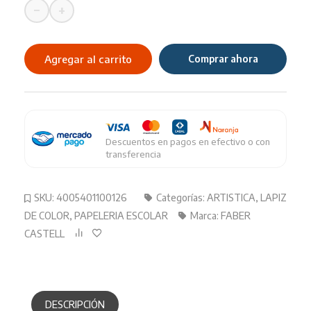
−
+
Lapiz
Color
Faber
Agregar al carrito
Comprar ahora
Castell
X
12
Polychrom
cantidad
Descuentos en pagos en efectivo o con
transferencia
SKU:
4005401100126
Categorías:
ARTISTICA
,
LAPIZ
DE COLOR
,
PAPELERIA ESCOLAR
Marca:
FABER
CASTELL
DESCRIPCIÓN