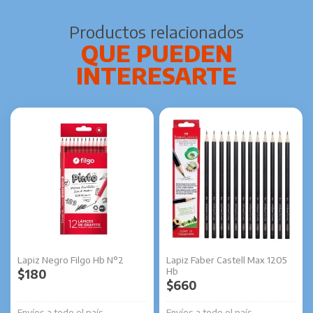
Productos relacionados
Lapiz Negro Filgo Hb N°2
Lapiz Faber Castell Max 1205
Hb
$
180
$
660
Envíos a todo el país
Envíos a todo el país