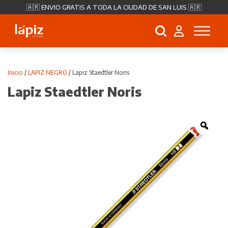
🇦🇷 ENVIO GRATIS A TODA LA CIUDAD DE SAN LUIS 🇦🇷
Búsqueda
de
productos
Inicio
/
LAPIZ NEGRO
/ Lapiz Staedtler Noris
Lapiz Staedtler Noris
Zoo