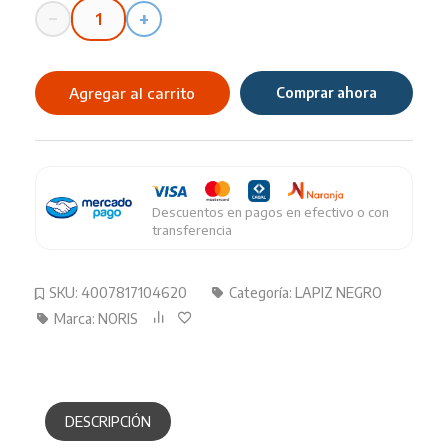
−
+
Lapiz
Staedtler
Noris
Agregar al carrito
Comprar ahora
cantidad
Descuentos en pagos en efectivo o con
transferencia
SKU:
4007817104620
Categoría:
LAPIZ NEGRO
Marca:
NORIS
DESCRIPCIÓN