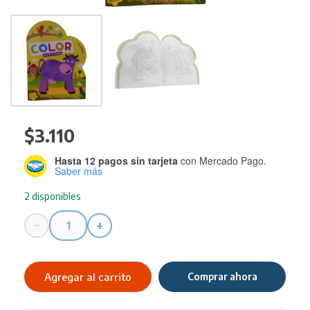
$
3.110
Hasta 12 pagos sin tarjeta
con Mercado Pago.
Saber más
2 disponibles
−
+
Libro
Carobooks
P/COLOREAR
Agregar al carrito
Comprar ahora
Animales
Vaca