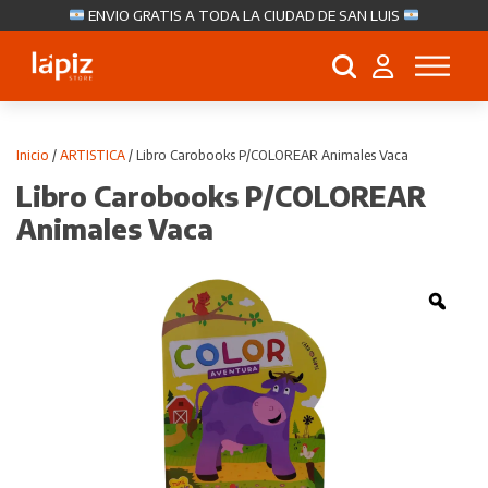
ENVIO GRATIS A TODA LA CIUDAD DE SAN LUIS
Búsqueda
de
productos
Inicio
/
ARTISTICA
/ Libro Carobooks P/COLOREAR Animales Vaca
Libro Carobooks P/COLOREAR
Animales Vaca
Zoo