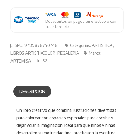
es
cantidad
Descuentos en pagos en efectivo o con
transferencia
SKU:
9789876740746
Categorías:
ARTISTICA
,
LIBROS ARTISTI/COLOR
,
REGALERIA
Marca:
ARTEMISA
DESCRIPCIÓN
Un libro creativo que combina ilustraciones divertidas
para colorear con espacios especiales para escribir y
dejar volar la imaginación. Ideal para que niños y niñas
desarrollen su motricidad fina, practiquen la escritura