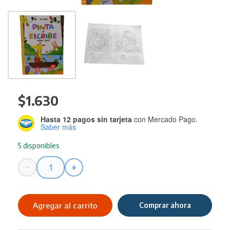
$
1.630
Hasta 12 pagos sin tarjeta
con Mercado Pago.
Saber más
5 disponibles
−
+
Libro
P/COLOREAR
y
Agregar al carrito
Comprar ahora
Escribir
Carobooks