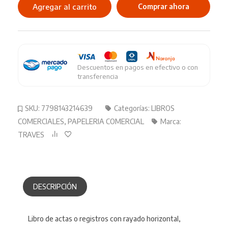
Rayado
Agregar al carrito
Comprar ahora
Rab
2
Manos
77902
cantidad
Descuentos en pagos en efectivo o con
transferencia
SKU:
7798143214639
Categorías:
LIBROS
COMERCIALES
,
PAPELERIA COMERCIAL
Marca:
TRAVES
DESCRIPCIÓN
Libro de actas o registros con rayado horizontal,