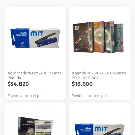
Este
producto
tiene
múltiples
variantes.
Las
opciones
se
Abrochadora Mit 24/8 R Pinza
Agenda REYSA 2025 Universo
pueden
Pintada
15X21 ART 800
elegir
$
54.820
$
18.600
en
Envíos a todo el país
Envíos a todo el país
la
página
de
producto