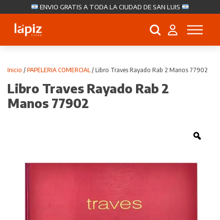
ENVIO GRATIS A TODA LA CIUDAD DE SAN LUIS
Búsqueda
de
productos
Inicio
/
PAPELERIA COMERCIAL
/ Libro Traves Rayado Rab 2 Manos 77902
Libro Traves Rayado Rab 2
Manos 77902
Zoo