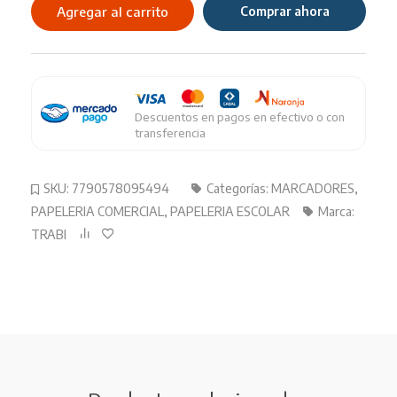
151
Agregar al carrito
Comprar ahora
P/PIZARRA
Rojo
cantidad
Descuentos en pagos en efectivo o con
transferencia
SKU:
7790578095494
Categorías:
MARCADORES
,
PAPELERIA COMERCIAL
,
PAPELERIA ESCOLAR
Marca:
TRABI