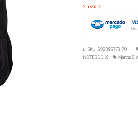
Sin stock
Des
SKU:
6920567731701
NOTEBOOKS
Marca:
BI