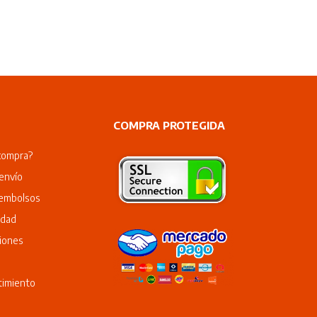
COMPRA PROTEGIDA
compra?
envío
eembolsos
idad
iones
timiento