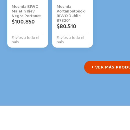
Mochila BIWO
Mochila
Maletin Kiev
Portanootbook
Negra Portanot
BIWO Dublin
B73201
$
100.850
$
80.510
Envíos a todo el
Envíos a todo el
país
país
+ VER MÁS PROD