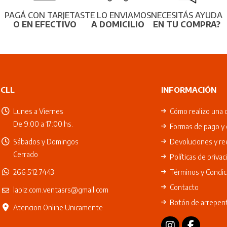
PAGÁ CON TARJETAS
TE LO ENVIAMOS
NECESITÁS AYUDA
O EN EFECTIVO
A DOMICILIO
EN TU COMPRA?
CLL
INFORMACIÓN
Lunes a Viernes
Cómo realizo una 
De 9:00 a 17:00 hs.
Formas de pago y 
Sábados y Domingos
Devoluciones y r
Cerrado
Políticas de privac
266 512 7443
Términos y Condic
Contacto
lapiz.com.ventasrs@gmail.com
Botón de arrepen
Atencion Online Unicamente