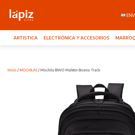
ENVI
ARTISTICA
ELECTRÓNICA Y ACCESORIOS
MARROQ
Inicio
/
MOCHILAS
/ Mochila BIWO Maletin Bosnia Track