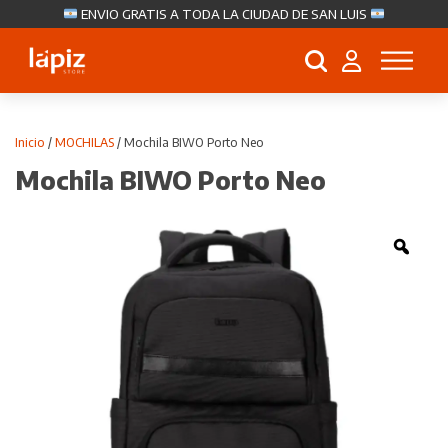
ENVIO GRATIS A TODA LA CIUDAD DE SAN LUIS
Búsqueda
de
productos
Inicio
/
MOCHILAS
/ Mochila BIWO Porto Neo
Mochila BIWO Porto Neo
Zoo