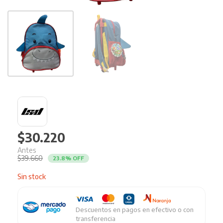
$
30.220
El
El
$
39.660
23.8% OFF
precio
precio
original
actual
Sin stock
era:
es:
$39.660.
$30.220.
Descuentos en pagos en efectivo o con
transferencia