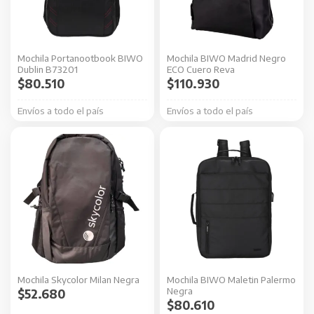
Mochila Portanootbook BIWO
Mochila BIWO Madrid Negro
Dublin B73201
ECO Cuero Reva
$
80.510
$
110.930
Envíos a todo el país
Envíos a todo el país
Mochila Skycolor Milan Negra
Mochila BIWO Maletin Palermo
Negra
$
52.680
$
80.610