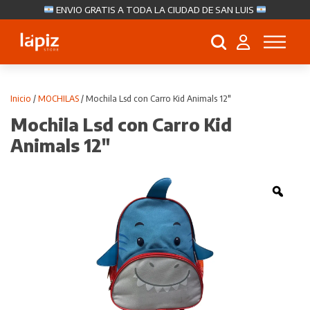
ENVIO GRATIS A TODA LA CIUDAD DE SAN LUIS
Búsqueda
de
productos
Inicio
/
MOCHILAS
/ Mochila Lsd con Carro Kid Animals 12″
Mochila Lsd con Carro Kid
Animals 12″
Zoo