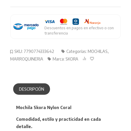
Naranja
ART
cantidad
Descuentos en pagos en efectivo o con
transferencia
SKU:
7790774333642
Categorías:
MOCHILAS
,
MARROQUINERIA
Marca:
SKORA
DESCRIPCIÓN
Mochila Skora Nylon Coral
Comodidad, estilo y practicidad en cada
detalle.