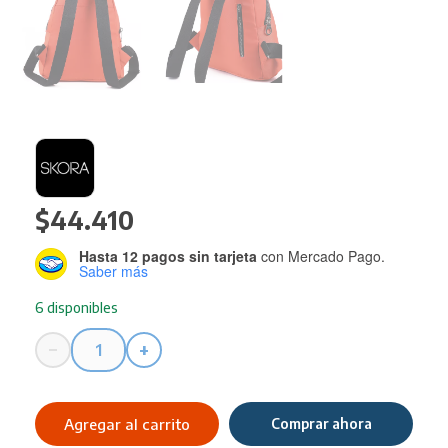
$
44.410
Hasta 12 pagos sin tarjeta
con Mercado Pago.
Saber más
6 disponibles
−
+
Mochila
SKORA
Clasic
Agregar al carrito
Comprar ahora
Everday