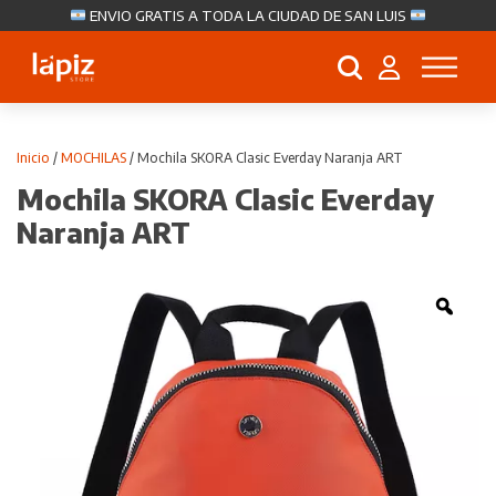
ENVIO GRATIS A TODA LA CIUDAD DE SAN LUIS
Búsqueda
de
productos
Inicio
/
MOCHILAS
/ Mochila SKORA Clasic Everday Naranja ART
Mochila SKORA Clasic Everday
Naranja ART
Zoo