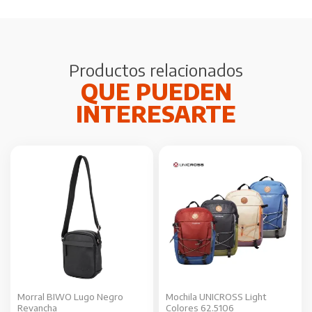
Productos relacionados
Este
producto
tiene
múltiples
variantes.
Las
opciones
se
Morral BIWO Lugo Negro
Mochila UNICROSS Light
pueden
Revancha
Colores 62.5106