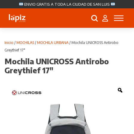
ENVIO GRATIS A TODA LA CIUDAD DE SAN LUIS
Búsqueda
de
productos
Inicio
/
MOCHILAS
/
MOCHILA URBANA
/ Mochila UNICROSS Antirobo
Greythief 17″
Mochila UNICROSS Antirobo
Greythief 17″
Zoo