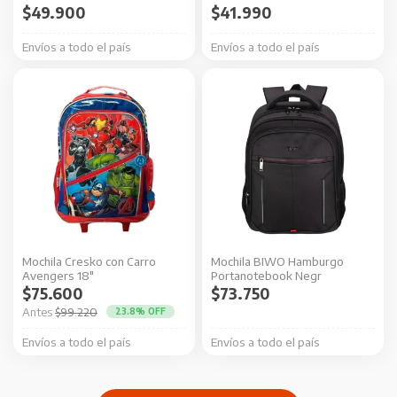
elegir
$
49.900
$
41.990
en
Envíos a todo el país
Envíos a todo el país
la
página
de
producto
Mochila Cresko con Carro
Mochila BIWO Hamburgo
Avengers 18″
Portanotebook Negr
$
75.600
$
73.750
El
El
$
99.220
23.8% OFF
precio
precio
Envíos a todo el país
Envíos a todo el país
original
actual
era:
es: