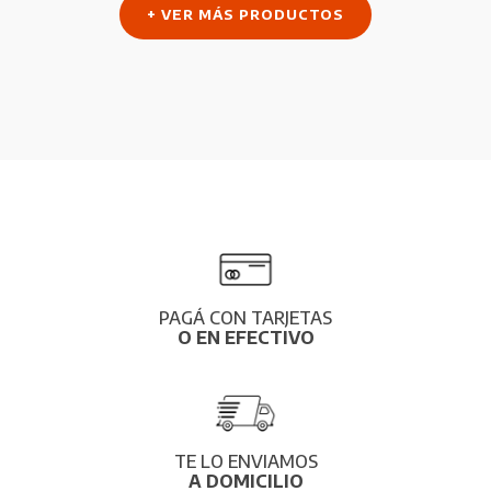
$99.220.
$75.600.
+ VER MÁS PRODUCTOS
PAGÁ CON TARJETAS
O EN EFECTIVO
TE LO ENVIAMOS
A DOMICILIO