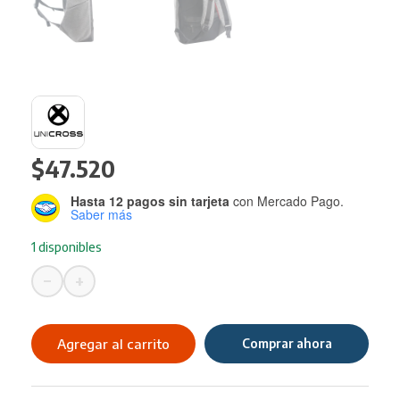
$
47.520
Hasta 12 pagos sin tarjeta
con Mercado Pago.
Saber más
1 disponibles
−
+
Mochila
UNICROSS
Antirobo
Agregar al carrito
Comprar ahora
Greythief
17"