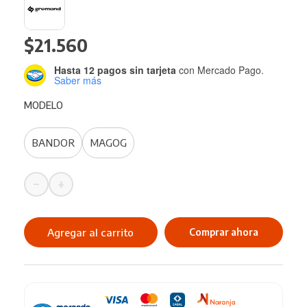
$
21.560
Hasta 12 pagos sin tarjeta
con Mercado Pago.
Saber más
MODELO
BANDOR
MAGOG
−
+
Morral
Gremond
Unisex
Agregar al carrito
Comprar ahora
cantidad