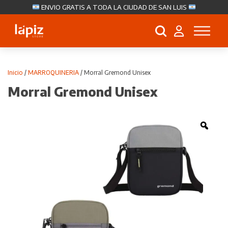
ENVIO GRATIS A TODA LA CIUDAD DE SAN LUIS
Búsqueda
de
productos
Inicio
/
MARROQUINERIA
/ Morral Gremond Unisex
Morral Gremond Unisex
Zoo