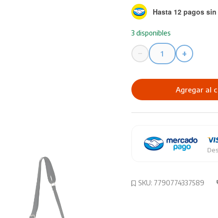
Hasta 12 pagos sin 
3 disponibles
−
+
Morral
SKORA
Classic
Agregar al c
Firenze
ART
33758
cantidad
Des
SKU:
7790774337589