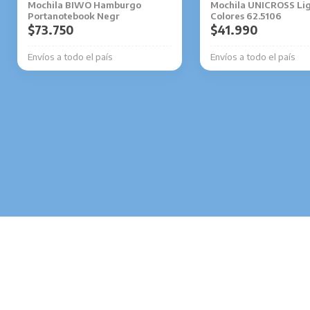
Mochila BIWO Hamburgo
Mochila UNICROSS Li
elegir
Portanotebook Negr
Colores 62.5106
en
$
73.750
$
41.990
la
Envíos a todo el país
Envíos a todo el país
página
de
producto