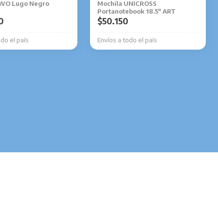
IWO Lugo Negro
Mochila UNICROSS
Portanotebook 18.5″ ART
0
$
50.150
odo el país
Envíos a todo el país