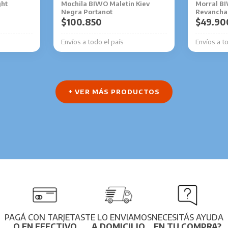
ght
Mochila BIWO Maletin Kiev
Morral B
Negra Portanot
Revancha
$
100.850
$
49.90
Envíos a todo el país
Envíos a t
+ VER MÁS PRODUCTOS
PAGÁ CON TARJETAS
TE LO ENVIAMOS
NECESITÁS AYUDA
O EN EFECTIVO
A DOMICILIO
EN TU COMPRA?