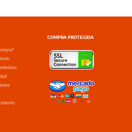
COMPRA PROTEGIDA
compra?
envío
eembolsos
idad
iones
timiento