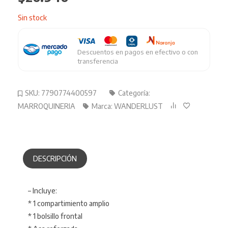
Sin stock
Descuentos en pagos en efectivo o con
transferencia
SKU:
7790774400597
Categoría:
MARROQUINERIA
Marca:
WANDERLUST
DESCRIPCIÓN
– Incluye:
* 1 compartimiento amplio
* 1 bolsillo frontal