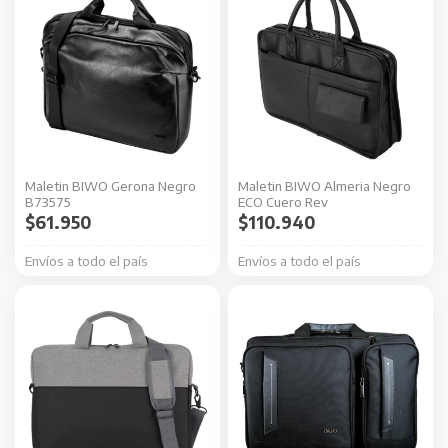
Maletin BIWO Gerona Negro
Maletin BIWO Almeria Negro
B73575
ECO Cuero Rev
$
61.950
$
110.940
Envíos a todo el país
Envíos a todo el país