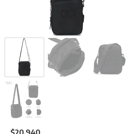
$
20.940