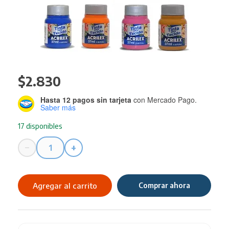
$
2.830
Hasta 12 pagos sin tarjeta
con Mercado Pago.
Saber más
17 disponibles
−
+
Pintura
Acrilex
para
Agregar al carrito
Comprar ahora
Tela
37ML
Glitter