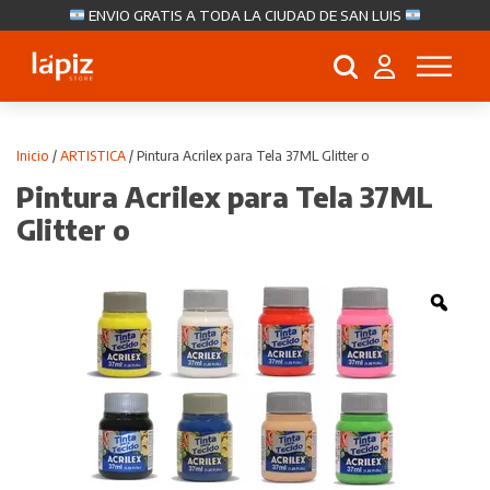
ENVIO GRATIS A TODA LA CIUDAD DE SAN LUIS
Búsqueda
de
productos
Inicio
/
ARTISTICA
/ Pintura Acrilex para Tela 37ML Glitter o
Pintura Acrilex para Tela 37ML
Glitter o
Zoo