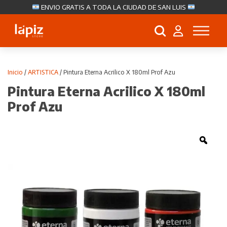
ENVIO GRATIS A TODA LA CIUDAD DE SAN LUIS
Búsqueda
de
productos
Inicio
/
ARTISTICA
/ Pintura Eterna Acrilico X 180ml Prof Azu
Pintura Eterna Acrilico X 180ml
Prof Azu
Zoo