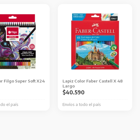
or Filgo Super Soft X24
Lapiz Color Faber Castell X 48
Largo
$
40.590
odo el país
Envíos a todo el país