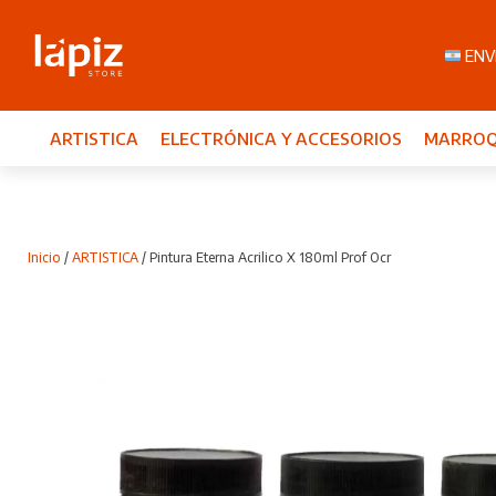
ENVI
ARTISTICA
ELECTRÓNICA Y ACCESORIOS
MARROQ
Inicio
/
ARTISTICA
/ Pintura Eterna Acrilico X 180ml Prof Ocr