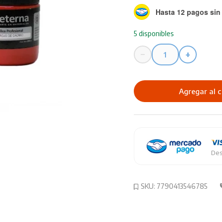
Hasta 12 pagos sin 
5 disponibles
−
+
Pintura
Eterna
Acrilico
Agregar al c
X
180ml
Prof
Ocr
cantidad
Des
SKU:
7790413546785