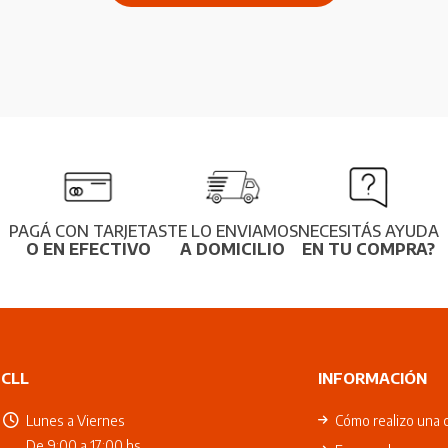
PAGÁ CON TARJETAS
TE LO ENVIAMOS
NECESITÁS AYUDA
O EN EFECTIVO
A DOMICILIO
EN TU COMPRA?
CLL
INFORMACIÓN
Lunes a Viernes
Cómo realizo una 
De 9:00 a 17:00 hs.