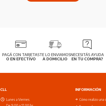
PAGÁ CON TARJETAS
TE LO ENVIAMOS
NECESITÁS AYUDA
O EN EFECTIVO
A DOMICILIO
EN TU COMPRA?
CLL
INFORMACIÓN
Lunes a Viernes
Cómo realizo una 
De 9:00 a 17:00 hs.