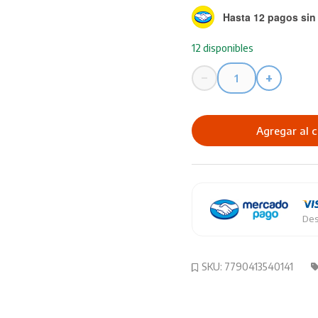
Hasta 12 pagos sin 
12 disponibles
−
+
Pintura
Eterna
Acrilico
Agregar al c
X
50ml
Color
Ama
cantidad
Des
SKU:
7790413540141