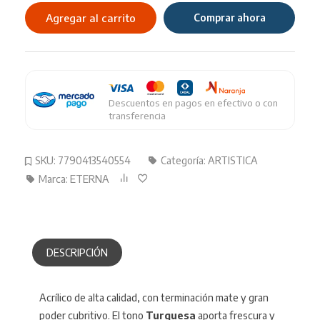
Acrilico
Agregar al carrito
Comprar ahora
X
50ml
Color
Tur
cantidad
Descuentos en pagos en efectivo o con
transferencia
SKU:
7790413540554
Categoría:
ARTISTICA
Marca:
ETERNA
DESCRIPCIÓN
Acrílico de alta calidad, con terminación mate y gran
poder cubritivo. El tono
Turquesa
aporta frescura y