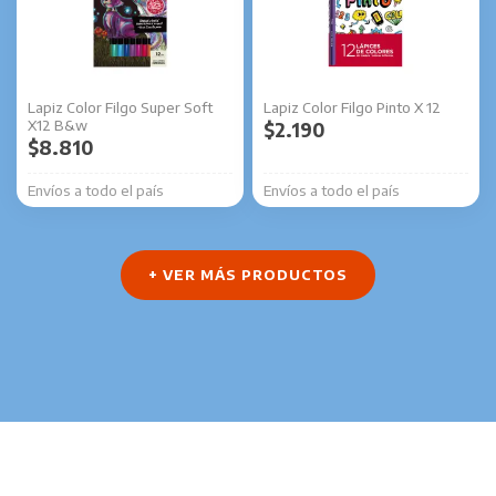
Lapiz Color Filgo Super Soft
Lapiz Color Filgo Pinto X 12
X12 B&w
$
2.190
$
8.810
Envíos a todo el país
Envíos a todo el país
+ VER MÁS PRODUCTOS