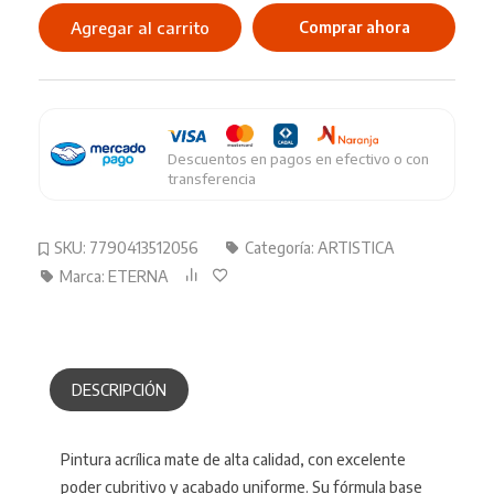
Mate
Agregar al carrito
Comprar ahora
200ML
Arena
cantidad
Descuentos en pagos en efectivo o con
transferencia
SKU:
7790413512056
Categoría:
ARTISTICA
Marca:
ETERNA
DESCRIPCIÓN
Pintura acrílica mate de alta calidad, con excelente
poder cubritivo y acabado uniforme. Su fórmula base