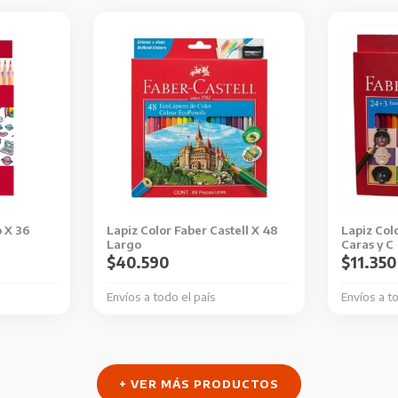
o X 36
Lapiz Color Faber Castell X 48
Lapiz Colo
Largo
Caras y C
$
40.590
$
11.350
Envíos a todo el país
Envíos a t
+ VER MÁS PRODUCTOS