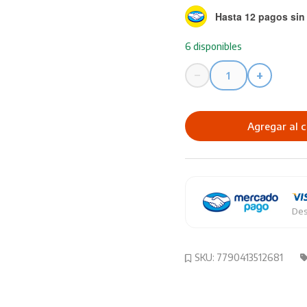
Hasta 12 pagos sin 
6 disponibles
−
+
Pintura
Eterna
Mate
Agregar al c
200ML
Esmeralda
cantidad
Des
SKU:
7790413512681