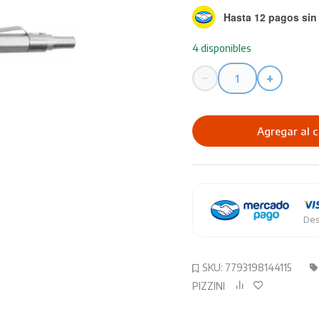
Hasta 12 pagos sin 
4 disponibles
−
+
Portaminas
PIZZINI
0.5
Agregar al c
1441R
cantidad
Des
SKU:
7793198144115
PIZZINI