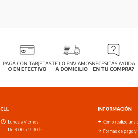
PAGÁ CON TARJETAS
TE LO ENVIAMOS
NECESITÁS AYUDA
O EN EFECTIVO
A DOMICILIO
EN TU COMPRA?
CLL
INFORMACIÓN
Lunes a Viernes
Cómo realizo una 
De 9:00 a 17:00 hs.
Formas de pago y 