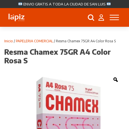
ENVIO GRATIS A TODA LA CIUDAD DE SAN LUIS
Búsqueda
de
productos
Inicio
/
PAPELERIA COMERCIAL
/ Resma Chamex 75GR A4 Color Rosa S
Resma Chamex 75GR A4 Color
Rosa S
Zoo