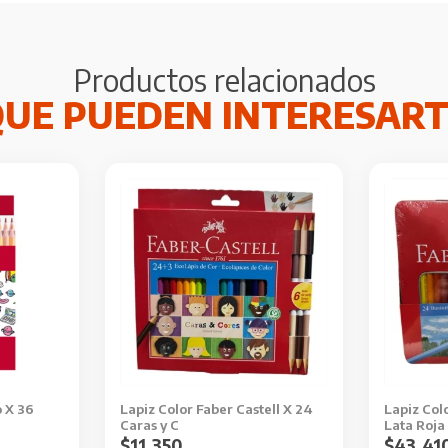
Productos relacionados
o X 36
Lapiz Color Faber Castell X 24
Lapiz Colo
Caras y C
Lata Roja
$
11.350
$
43.41