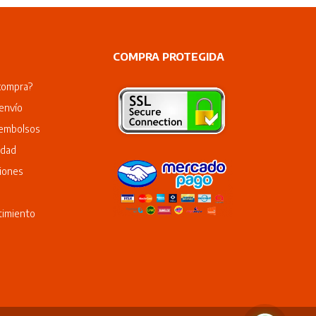
COMPRA PROTEGIDA
compra?
envío
eembolsos
idad
iones
timiento