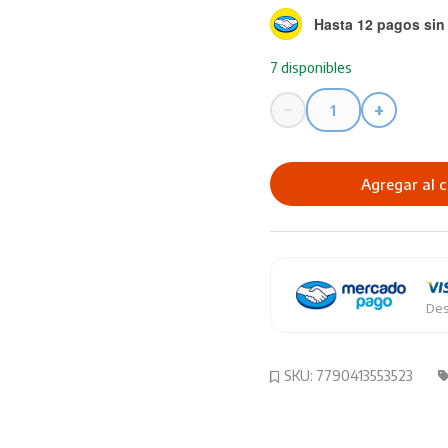
Hasta 12 pagos sin 
7 disponibles
−
+
Retardador
Eterna
de
Agregar al c
Secado
Liquido
125
cantidad
Des
SKU:
7790413553523