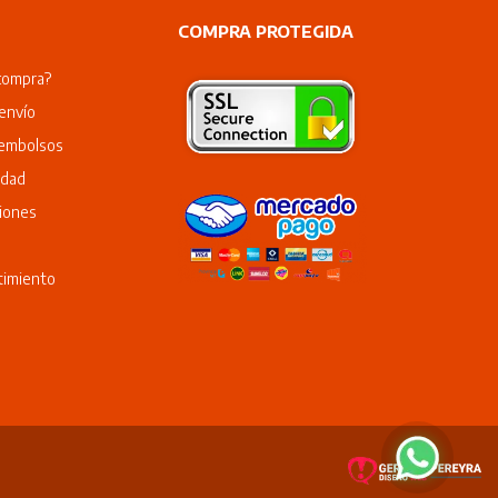
COMPRA PROTEGIDA
compra?
envío
eembolsos
idad
iones
timiento