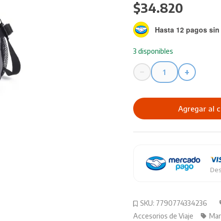
$
34.820
Hasta 12 pagos sin 
3 disponibles
−
+
Riñonera
Wanderlust
Active
Agregar al c
Limitless
C/CORREA
cantidad
Des
SKU:
7790774334236
Accesorios de Viaje
Mar