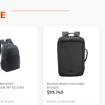
UNICROSS
Mochila BIWO San Pablo
OK 18″ 62.3765
B73425
0
$
99.740
odo el país
Envíos a todo el país